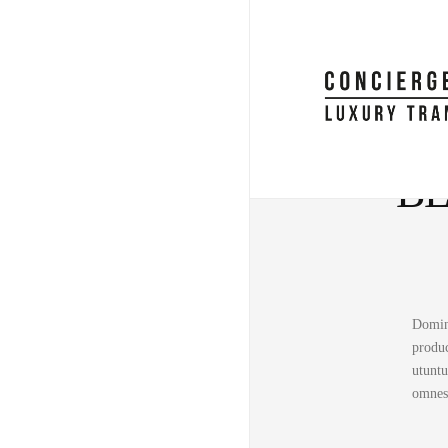
D
B
Domine
produc
utuntu
omnes