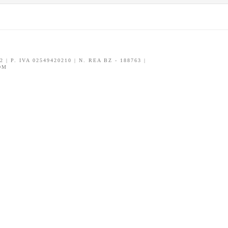
| P. IVA 02549420210 | N. REA BZ - 188763 |
OM